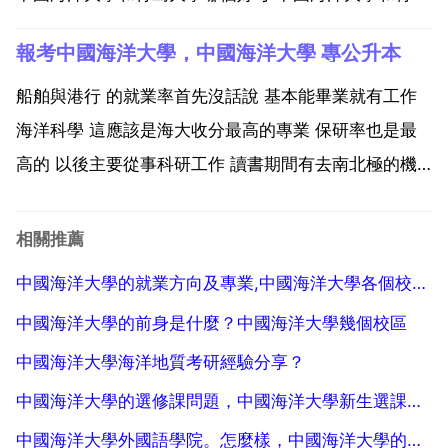
大學的漢語言文學水平差不多，2017年第四輪學科評
報考中國海洋大學，中國海洋大學 專公升本
估得分一樣 考研難度，青島大學低一點 中國海洋大學
現當代文學考研參考書只有兩本，只看這兩本就夠了嗎
船舶與港行 的就業率首先沒話說 基本能畢業就有工作
...
海洋科學 這應該是海大收分最高的專業 保研率也是最
高的 以後主要從事科研工作 讀書期間有去南北極的機
會。其他的就不怎麼了解了 海大海洋方面的都不錯 文
科的話 聽說 海洋法 可以。海大至今為止是中國海洋方
相關推薦
面最好的學校 沒有之一。你好 我是海大的 生物製...
中國海洋大學的就業方向及專業,中國海洋大學各個校區都有什麼專業
中國海洋大學的前身是什麼？中國海洋大學幾個校區
中國海洋大學海洋地質考研經驗分享？
中國海洋大學的選修課問題，中國海洋大學新生選課相關事宜
中國海洋大學外國語學院。怎麼樣，中國海洋大學的外語學院怎麼樣 英語專業就業情況怎麼樣？