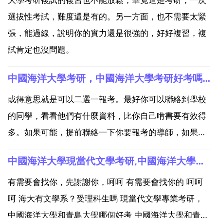
選拔性考試，難度還是有的。另一方面，也不需要太緊
張，能過線，說明你的實力還是很強的，好好複習，複
試肯定也沒問題。
中國海洋大學考研，中國海洋大學考研好考嗎？
或得意思就是可以二選一報考。最好你可以聯絡到學校
的同學，看看他們有什麼資料，比你自己啃書要有效得
多。如果可能，提前聯絡一下你要報考的導師，如果雙
方都覺得合適，老師有的時候會給你劃出一些範圍來讓
中國海洋大學現當代文學考研,中國海洋大學現當代文學考研參考書只有兩本，只看這兩本就夠了嗎
你複習，這樣不就有優勢了。強烈建議考地大或者石油
大學。或者其他地質院校。海大的海洋地質雖然排名不
有需要會找你，先謝謝你，呵呵 有需要會找你的 呵呵
錯，但由於地...
呵 海大有文學系？受理科生嗎 現當代文學專業考研，
中國海洋大學和青島大學哪個好考 中國海洋大學和青島