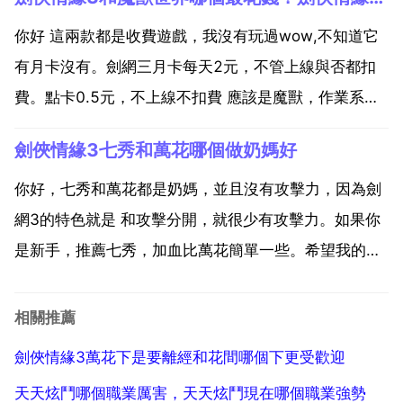
發展歷程來看，在pve中，只有五大門派是最堅挺的，
可以長時間中規中矩的佔有一席之地，從藏劍往後的...
你好 這兩款都是收費遊戲，我沒有玩過wow,不知道它
有月卡沒有。劍網三月卡每天2元，不管上線與否都扣
費。點卡0.5元，不上線不扣費 應該是魔獸，作業系統
暫不支援win98 顯示卡 最低要求nvida 6600 128m視
劍俠情緣3七秀和萬花哪個做奶媽好
訊記憶體記憶體 最低要求1g 硬碟 最低要求8g剩餘空間
包括臨時交換空間 di...
你好，七秀和萬花都是奶媽，並且沒有攻擊力，因為劍
網3的特色就是 和攻擊分開，就很少有攻擊力。如果你
是新手，推薦七秀，加血比萬花簡單一些。希望我的回
答可以幫助到你，祝您遊戲愉快。呵呵，都差不多把註
冊帳號請填寫金山識別碼61723609 專屬頁面註冊
相關推薦
http 168.xoyo.61723609 劍網3...
劍俠情緣3萬花下是要離經和花間哪個下更受歡迎
天天炫鬥哪個職業厲害，天天炫鬥現在哪個職業強勢