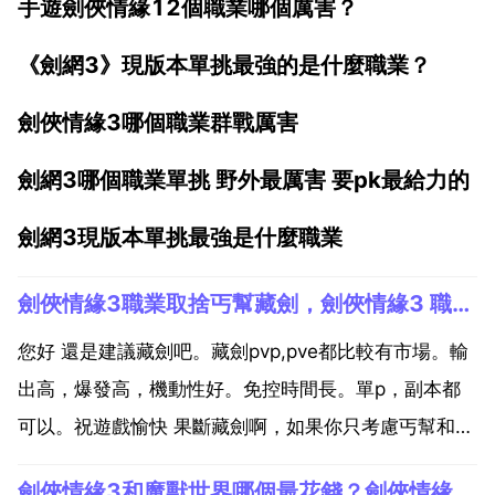
手遊劍俠情緣12個職業哪個厲害？
《劍網3》現版本單挑最強的是什麼職業？
劍俠情緣3哪個職業群戰厲害
劍網3哪個職業單挑 野外最厲害 要pk最給力的
劍網3現版本單挑最強是什麼職業
劍俠情緣3職業取捨丐幫藏劍，劍俠情緣3 職業取捨 丐幫 藏劍
您好 還是建議藏劍吧。藏劍pvp,pve都比較有市場。輸
出高，爆發高，機動性好。免控時間長。單p，副本都
可以。祝遊戲愉快 果斷藏劍啊，如果你只考慮丐幫和藏
劍的話 丐幫新門派，根據後面五大門派之後的門派們的
劍俠情緣3和魔獸世界哪個最花錢？劍俠情緣3需要電腦的最低配置