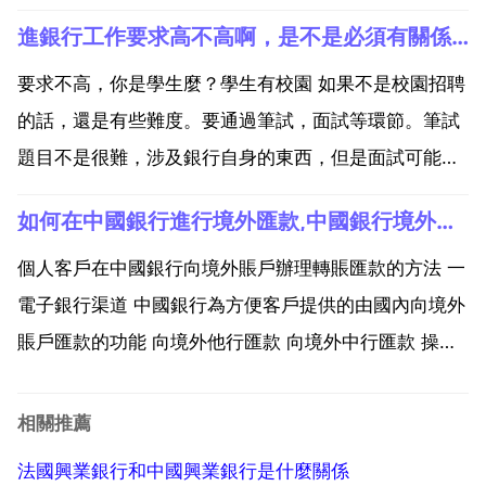
上市公司 疑點資料企業審計一般都用的到了。如果的上
進銀行工作要求高不高啊，是不是必須有關係才能進去
市公司審計一般都要用。作用就是第三方證明的那點意
思。哪些科目科目 銀行存款科目 金融機構存款科目 往
要求不高，你是學生麼？學生有校園 如果不是校園招聘
來...
的話，還是有些難度。要通過筆試，面試等環節。筆試
題目不是很難，涉及銀行自身的東西，但是面試可能會
要求高些。不同地方不一樣，我很多同學今年進了銀
如何在中國銀行進行境外匯款,中國銀行境外匯款怎麼匯？
行。當然在中國，有關係的話進去還是相對穩妥點，公
升遷較快。你應該懂的。不過還是實力最重要！加油 你
個人客戶在中國銀行向境外賬戶辦理轉賬匯款的方法 一
說的是正式...
電子銀行渠道 中國銀行為方便客戶提供的由國內向境外
賬戶匯款的功能 向境外他行匯款 向境外中行匯款 操作
步驟 您可登入網上銀行，通過 轉賬匯款 外幣跨境匯款
功能進行操作，也可登入手機銀行，通過 首頁 跨境匯
相關推薦
款 或 首頁 跨境金融 專區 跨境匯款 功...
法國興業銀行和中國興業銀行是什麼關係