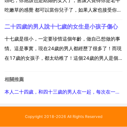
檢...
頭吧，你應該也是結婚的女人了，會讓人覺得你是老牛
吃嫩草的感覺 都可以當你兒子了，如果人家也接受你也
不是問題 正常的，我喜歡大我十歲的女人 我是乙個四
二十四歲的男人說十七歲的女生是小孩子傷心
十歲的女人卻愛上乙個二十五歲的男孩,離開他我會死
愛情不分年紀大小 愛情不分身高距離 愛情不分地域差
十七歲是很小，一定要珍惜這個年齡，做自己想做的事
別...
情。這是事實，現在24歲的男人都經歷了很多了！而現
在17歲的女孩子，都太幼稚了！這個24歲的男人是個
很有良心的人，很愛惜這個女生。你的確還太小，這句
話都能糾結半天 當然會說你是小孩子了，不過這樣說你
相關推薦
正是喜歡你的呀！一般情況不是看不起你哦！第乙個原
本人二十四歲，和四十三歲的男人在一起，每次在一起以後他就很不聯絡我了，我該怎麼辦，我很煩這樣
因可能...
Copyright 2018-2026 All Rights Reserved