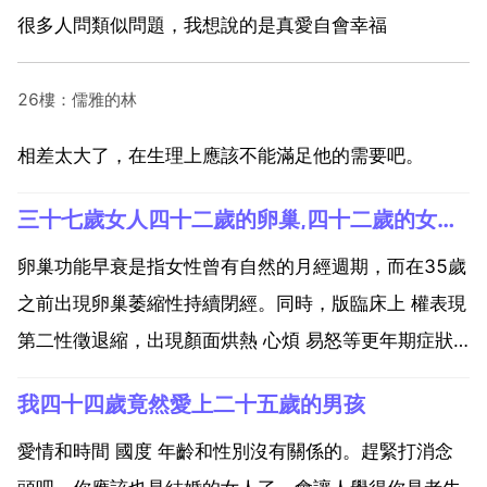
很多人問類似問題，我想說的是真愛自會幸福
26樓：儒雅的林
相差太大了，在生理上應該不能滿足他的需要吧。
三十七歲女人四十二歲的卵巢,四十二歲的女人跟三十七歲男的人結婚會幸福嗎
卵巢功能早衰是指女性曾有自然的月經週期，而在35歲
之前出現卵巢萎縮性持續閉經。同時，版臨床上 權表現
第二性徵退縮，出現顏面烘熱 心煩 易怒等更年期症狀
平時易感冒，血卵泡刺激素水平公升高，達40單位以
我四十四歲竟然愛上二十五歲的男孩
上，相當於絕經後婦女水平 而血雌二醇水平顯著低落。
檢查內 明顯萎縮，粘膜薄而充血。剖腹作卵巢活組織
愛情和時間 國度 年齡和性別沒有關係的。趕緊打消念