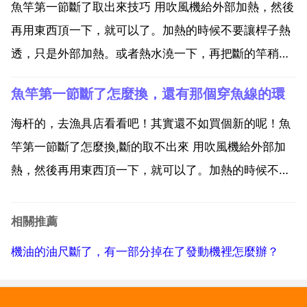
配節的麻煩。魚竿第一節斷了怎麼換,斷的取不出來 用
魚竿第一節斷了取出來技巧 用吹風機給外部加熱，然後
吹...
再用東西頂一下，就可以了。加熱的時候不要讓桿子熱
透，只是外部加熱。或者熱水澆一下，再把斷的竿稍打
磨平，抵進去看看能不能出來。抵不動就豎直用第一節
魚竿第一節斷了怎麼換，還有那個穿魚線的環
斷的抵著輕輕頓幾下試試 魚竿的構造，都是第一節細，
然後慢慢的變粗。斷竿一般發生在第一節和第二節，甚
海杆的，去漁具店看看吧！其實還不如買個新的呢！魚
至第二節...
竿第一節斷了怎麼換,斷的取不出來 用吹風機給外部加
熱，然後再用東西頂一下，就可以了。加熱的時候不要
讓桿子熱透，只是外部加熱。如果是手把那一節，我這
邊倒是有個新材料繃帶可以修復，承壓30公斤，讓你踩
相關推薦
都踩不斷了。叫修復俠，你某寶搜一下 魚竿修理 可以
機油的油尺斷了，有一部分掉在了發動機裡怎麼辦？
出來 ...