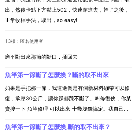
出，然後卡點下方黏上502，快速穿進去，幹了之後，
正常收桿手法，取出，so easy!
13樓：匿名使用者
磨平斷出來那節的斷口，捅回去
魚竿第一節斷了怎麼換？斷的取不出來
如果是手把那一節，我這邊倒是有個新材料繃帶可以修
復，承壓30公斤，讓你踩都踩不斷了。叫修復俠，你某
寶搜一下 魚竿修理 可以出來 十幾塊錢搞定。我自己用
白色的纏繞的，黑色更好看點自然點的。魚竿斷裂去 買
魚竿第一節斷了怎麼換,斷的取不出來？
修復俠萬能修復帶吧，簡單纏繞就能幫你修復好，免去