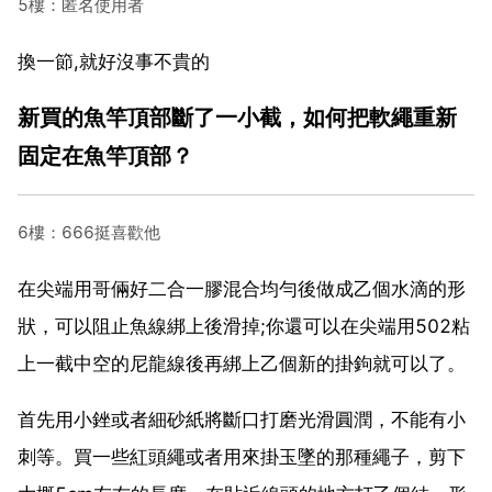
5樓：匿名使用者
換一節,就好沒事不貴的
新買的魚竿頂部斷了一小截，如何把軟繩重新
固定在魚竿頂部？
6樓：666挺喜歡他
在尖端用哥倆好二合一膠混合均勻後做成乙個水滴的形
狀，可以阻止魚線綁上後滑掉;你還可以在尖端用502粘
上一截中空的尼龍線後再綁上乙個新的掛鉤就可以了。
首先用小銼或者細砂紙將斷口打磨光滑圓潤，不能有小
刺等。買一些紅頭繩或者用來掛玉墜的那種繩子，剪下