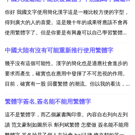
你好 我國文字使用簡化漢字這是一種比較方便的字型，
得到廣大的人的喜愛。這是幾十年的成果呀應該不會再
使用繁體字了。但是你要是有興趣可以自己學習繁體
字，那也是一種知識呀。好吧。不可能了，現在孩子的
中國大陸有沒有可能重新推行使用繁體字
字寫的多醜，都用電腦了 應該不會，書法上應該會 您
認為中國還會不會恢復繁體字?中國不太可能全面恢復
幾乎沒有這個可能性。漢字的簡化也是適應社會進步的
繁體字 ...
要求而產生，確實也在應用中發揮了不可忽視的作用。
目前，確實有一股 回覆繁體 的潮流。但以我的看法，
漢字在幾千年的歷史中一直是在變革的，如篆字消失，
繁體字簽名,簽名能不能用繁體字
行書和草書的出現，除了有文化的內涵外，主要還是為
書寫方便，簡化字的出現也不例外，宗旨也是書寫方
這不是繁體字，而乙個篆書陶印章。內容自右列向左列
便，適應社會...
讀 范文豪制如圖所示 斛列斌繁體 怎麼做 簽名能不能用
繁體字 簽名抄是乙個人在社會 bai法律 條文契約等一切