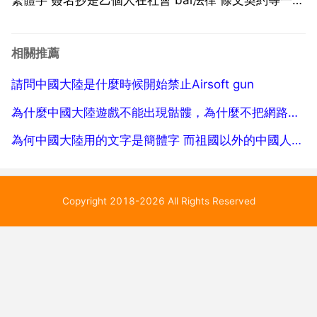
關係中，代du表個人資zhi 信及個人審美情趣的視dao
覺標誌，又叫簽字 署名。在你申請辦理你以上所說的業
相關推薦
務是申請表會有兩齣與名字有關的地方...
請問中國大陸是什麼時候開始禁止Airsoft gun
為什麼中國大陸遊戲不能出現骷髏，為什麼不把網路垃圾
為何中國大陸用的文字是簡體字 而祖國以外的中國人卻是使用的是繁體字呢
Copyright 2018-2026 All Rights Reserved