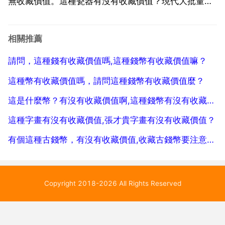
無收藏價值。這種瓷器有沒有收藏價值？現代大批量生
產的東東，無多大收藏價值可言 新的，再過五十年吧。
年代 20世紀60 70年代 器名 粉彩開光龍鳳紋喜字盤 工
相關推薦
業燒製。不同於帶一定背景的文革瓷，因年代較近，...
請問，這種錢有收藏價值嗎,這種錢幣有收藏價值嘛？
這種幣有收藏價值嗎，請問這種錢幣有收藏價值麼？
這是什麼幣？有沒有收藏價值啊,這種錢幣有沒有收藏價值？
這種字畫有沒有收藏價值,張才貴字畫有沒有收藏價值？
有個這種古錢幣，有沒有收藏價值,收藏古錢幣要注意什麼？
Copyright 2018-2026 All Rights Reserved