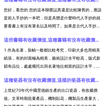
您好，看您的 您的這本聊齋誌異還是比較陳舊的，應該
是前人手抄的一本吧，但是具體是什麼時代人手抄的就
要看書上有沒有署名以及時間了。如果是古代人手抄
的，它還是具有一定的收藏價值的，畢竟距今很長時間
這些書籍有收藏價值,這種書籍有沒有收藏價值？
了，而且像這種典籍也是具有一定的歷史文化價值的。
您也可以將您的書籍諮詢一下當地的古玩市場或者博物
1.作為名著，裝幀一般都比較考究，印刷大多也用精美
館，那裡的工...
紙張，有的封面極為精美，藝術設計水平較高，版式新
穎有品位，處處襯托出與名著地位相當的設計水平，因
此，名著往往具有較高的收藏價值。是喜愛文學，愛好
這種瓷器有沒有收藏價值,這樣的瓷器有收藏價值嗎？
閱讀人士的精神追求和薰陶。2.中國人講究詩書傳家
久，忠厚繼世長。熱愛收藏書籍，尤其名著經典著作
上世紀70年代中國景德鎮生產的出口瓷器，有收藏價
的，對後世子...
值。文革時期批量產品，機制貼花，機製品生產量大，