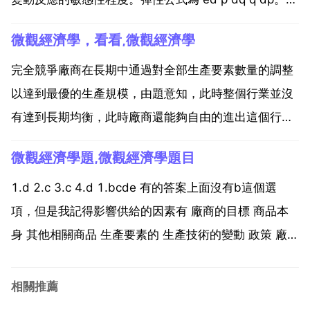
於缺乏彈性的商品 即ed1 降低 會使廠商的收入增加，
微觀經濟學，看看,微觀經濟學
因為降價所引起的需求量的增加率大於 的下降率，所以
降價對廠商是有好處的。本案例就屬...
完全競爭廠商在長期中通過對全部生產要素數量的調整
以達到最優的生產規模，由題意知，此時整個行業並沒
有達到長期均衡，此時廠商還能夠自由的進出這個行
業，如果你用的教材是高鴻業第四版，你可以看200頁
微觀經濟學題,微觀經濟學題目
的圖6 11，很明顯只有在達到最低點時，整個行業的每
一家廠商才達到長期均衡，就有d的結果 但此時並非整
1.d 2.c 3.c 4.d 1.bcde 有的答案上面沒有b這個選
個行業...
項，但是我記得影響供給的因素有 廠商的目標 商品本
身 其他相關商品 生產要素的 生產技術的變動 政策 廠商
對未來的期望 那麼既然是供給曲線的移動，去除a選
項，我覺得b也會影響供給曲線的移動 2.ac 3.bcd 4.bc
相關推薦
5.ab...