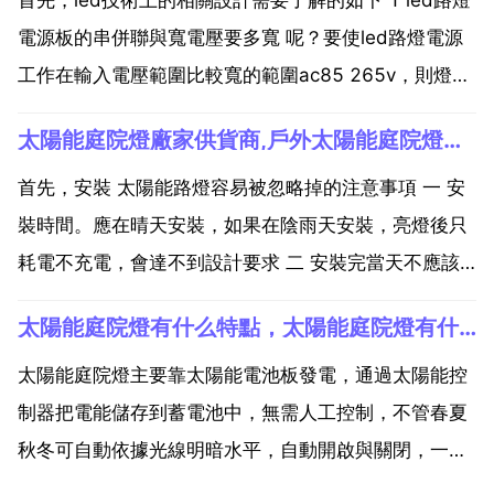
電源板的串併聯與寬電壓要多寬 呢？要使led路燈電源
工作在輸入電壓範圍比較寬的範圍ac85 265v，則燈板
的led串併聯方式很重要。盡量不使用寬電壓，能分成
太陽能庭院燈廠家供貨商,戶外太陽能庭院燈廠家在哪
ac220v，ac110v盡可能分類，這樣才能確保電源可靠
性。由於目前的電源一般為非...
首先，安裝 太陽能路燈容易被忽略掉的注意事項 一 安
裝時間。應在晴天安裝，如果在陰雨天安裝，亮燈後只
耗電不充電，會達不到設計要求 二 安裝完當天不應該
亮 燈。許多任務程商為了急於看到亮燈效果，安裝完當
太陽能庭院燈有什么特點，太陽能庭院燈有什麼特點？
晚就會亮燈。因為新的蓄電池在出廠時間並不是滿電
的，如果安裝完畢就亮燈，是達不到設計的陰雨天數
太陽能庭院燈主要靠太陽能電池板發電，通過太陽能控
的。正確...
制器把電能儲存到蓄電池中，無需人工控制，不管春夏
秋冬可自動依據光線明暗水平，自動開啟與關閉，一切
充電 放電 開啟與封閉完全完成智慧型化與自動化控