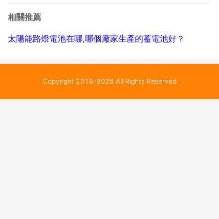
制。太陽能電池板在光照良好的狀況下光電轉換率達16
相關推薦
運用壽命可達30年 太陽能路燈控制器採用光控 時控 防
太陽能路燈電池在哪,哪個廠家生產的蓄電池好？
水...
Copyright 2018-2026 All Rights Reserved