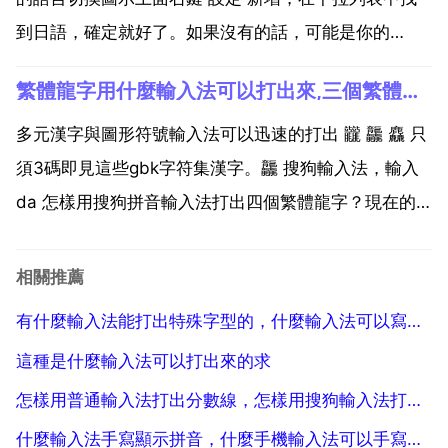
到日語，確定就好了。如果沒有的話，可能是你的
windows系統是精簡過的，把輸入法之類的精簡掉了。
繁體龍字用什麼輸入法可以打出來,三個繁體龍字用什麼輸入法可以打出來
說 中國人不學日本語 那位老兄，孫中山和蔣介石，郭
沫若等等一大批偉人都是在日本混過的，何況現在國...
多元漢字與圖形符號輸入法可以迅速的打出 龖 龘 麤 只
須3碼即見這些gbk字符集漢字。龘 搜狗輸入法，輸入
da 怎樣用搜狗拼音輸入法打出四個繁體龍字？現在的
輸入法都優化了，需要查拼音，直接打
longlonglonglong，我的在第二個顯示的。僅限表達比
相關推薦
較直接的繁體字 或 生僻字。比如三個水 淼，...
有什麼輸入法能打出特殊字型的，什麼輸入法可以寫出特殊字元花樣字型？
這種是什麼輸入法可以打出來的求
怎樣用普通輸入法打出分數線，怎樣用搜狗輸入法打出上下格式的分數？？
什麼輸入法手寫顯示拼音，什麼手機輸入法可以手寫過來顯示那個字的拼音