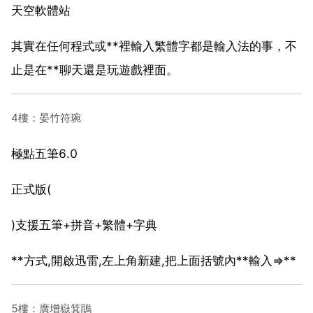
天空軟體站
其實在任何程式或**裡輸入繁體字都是輸入法的事，不
止是在**聊天還是玩遊戲裡面。
4樓：晏竹符琬
極點五筆6.0
正式版(
)支援五筆+拼音+繁體+字典
**方式,開啟迅雷,左上角新建,把上面括號內**輸入=>**
5樓：廣增嶽箕鵑