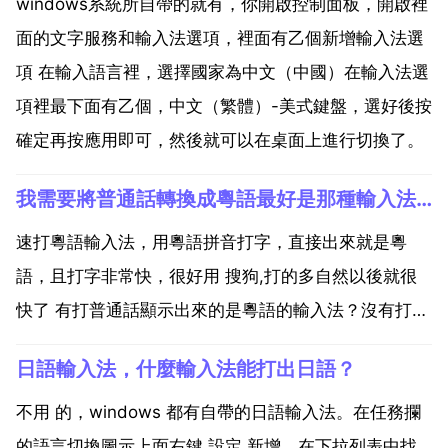
windows系統所自帶的就有，你開啟控制面板，開啟裡
面的文字服務和輸入法選項，裡面有乙個新增輸入法選
項 在輸入語言裡，選擇國家為中文（中國）在輸入法選
項裡最下面有乙個，中文（繁體）-美式鍵盤，選好後按
確定再按應用即可，然後就可以在桌面上進行切換了。
我需要將普通話轉換成粵語最好是那種輸入法謝謝
速打粵語輸入法，用粵語拼音打字，直接出來就是粵
語，且打字非常快，很好用 搜狗,打的多自然以後就很
快了 有打普通話顯示出來的是粵語的輸入法？沒有打普
復通話顯示出來的是制 粵語的輸入法。但bai是現在的
日語輸入法，什麼輸入法能打出日語？
搜狗拼音 輸入法du，紫光拼音輸入zhi法dao6.0版本
其它版本沒有 等，都有記憶粵語的功能，不用...
不用 的，windows 都有自帶的日語輸入法。在任務攔
的語言切換圖示上面右鍵 設定 新增，在下拉列表中找