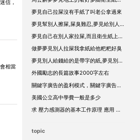
迷信，
夢見自己拉屎沒有手紙了叫老公拿過來
夢見幫別人擦屎,屎臭難忍,夢見給別人擦屎？
夢見自己在別人家拉屎,而且衛生紙上有屎丟了
做夢夢見別人拉屎我拿紙給他粑粑好臭
夢見別人給錢給的是帶字的紙,夢見別人給我錢是紙有字,
會相當
外國勵志的長篇故事2000字左右
關鍵字廣告的盈利模式，關鍵字廣告廣告
美國公立高中學費一般是多少
求 壓力感測器的基本工作原理 應用 和設計 方面的資料
topic