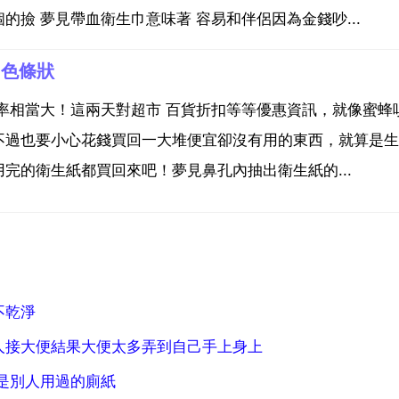
撿 夢見帶血衛生巾意味著 容易和伴侶因為金錢吵...
白色條狀
率相當大！這兩天對超市 百貨折扣等等優惠資訊，就像蜜蜂
不過也要小心花錢買回一大堆便宜卻沒有用的東西，就算是生
完的衛生紙都買回來吧！夢見鼻孔內抽出衛生紙的...
不乾淨
人接大便結果大便太多弄到自己手上身上
是別人用過的廁紙