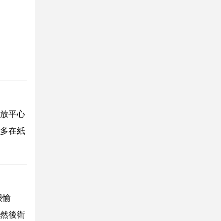
放平心
多在紙
很愉
然後衛