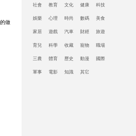
社會
教育
文化
健康
科技
娛樂
心理
時尚
數碼
美食
的做
家居
遊戲
汽車
財經
旅遊
育兒
科學
收藏
寵物
職場
三農
體育
歷史
動漫
國際
軍事
電影
知識
其它