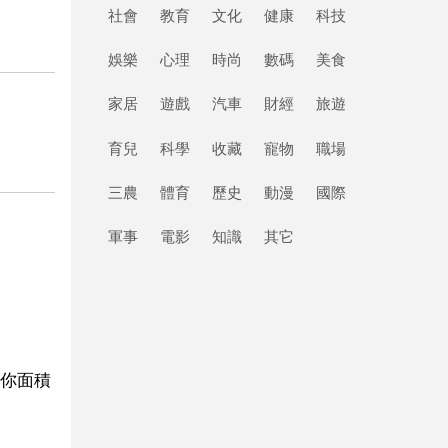
社會
教育
文化
健康
科技
娛樂
心理
時尚
數碼
美食
家居
遊戲
汽車
財經
旅遊
育兒
科學
收藏
寵物
職場
三農
體育
歷史
動漫
國際
軍事
電影
知識
其它
你面積