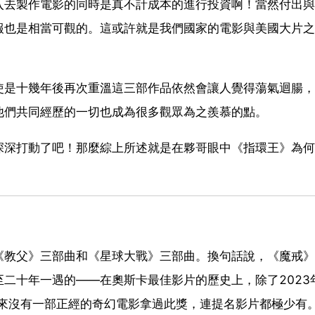
入去製作電影的同時是真不計成本的進行投資啊！當然付出與
報也是相當可觀的。這或許就是我們國家的電影與美國大片之
使是十幾年後再次重溫這三部作品依然會讓人覺得蕩氣迴腸，
他們共同經歷的一切也成為很多觀眾為之羨慕的點。
深深打動了吧！那麼綜上所述就是在夥哥眼中《指環王》為何
《教父》三部曲和《星球大戰》三部曲。換句話說，《魔戒》
二十年一遇的——在奧斯卡最佳影片的歷史上，除了2023
從來沒有一部正經的奇幻電影拿過此獎，連提名影片都極少有