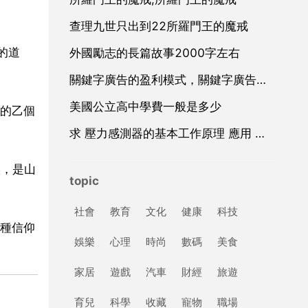
查理九世只出到22所羅門王的魔戒
的道
外國勵志的長篇故事2000字左右
關鍵字廣告的盈利模式，關鍵字廣告廣告
美國公立高中學費一般是多少
的乙個
求 壓力感測器的基本工作原理 應用 和設計 方面的資料
候，是山
topic
社會
教育
文化
健康
科技
種信仰
娛樂
心理
時尚
數碼
美食
家居
遊戲
汽車
財經
旅遊
育兒
科學
收藏
寵物
職場