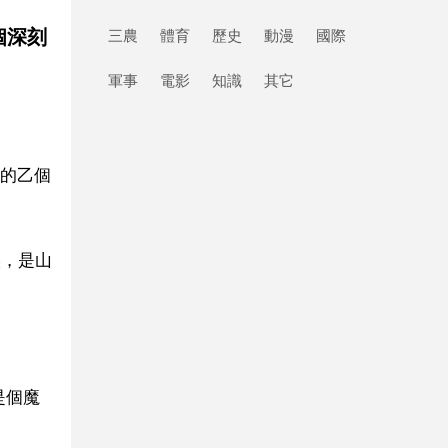
個深刻
三農
體育
歷史
動漫
國際
軍事
電影
知識
其它
的乙個
候，是山
是個魔