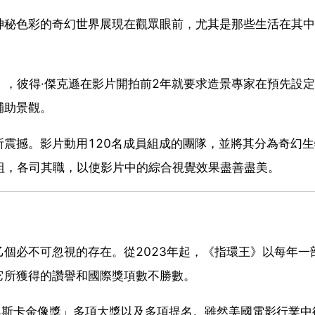
神秘色彩的奇幻世界展現在觀眾眼前，尤其是那些生活在其中
rth），彼得·傑克遜在影片開拍前2年就要求造景專家在預先設
輔助景觀。
震撼。影片動用120名成員組成的團隊，並將其分為奇幻
組，各司其職，以使影片中的綜合視覺效果盡善盡美。
個必不可忽視的存在。從2023年起，《指環王》以每年一
它所獲得的讚譽和國際獎項數不勝數。
年「奧斯卡金像獎」多項大獎以及多項提名。雖然美國電影行業中