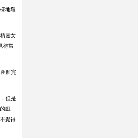
樣地還
精靈女
見得當
影距離完
角，但是
的戲
不覺得