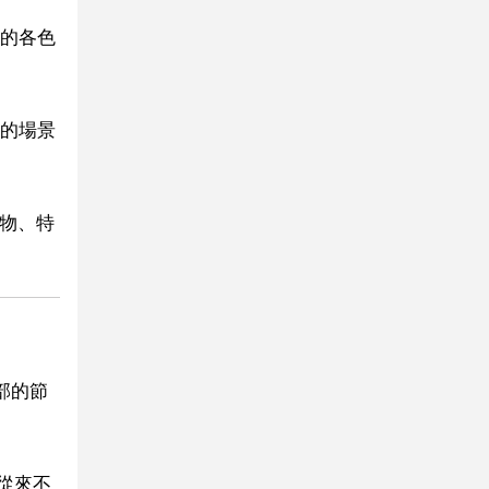
的各色
定的場景
生物、特
部的節
從來不