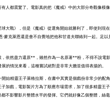
所有人都震驚了。電影真的把《魔戒》中的大部分奇觀像模像
星球大戰》，但是《魔戒》從選角開始就勝利了，即使到現在
恩·麥克萊恩還是會不自覺地把他和甘道夫聯絡到一起。足以
，依然盡力還原**，雖然作為一名原著**粉，不得不說電
發展的情況來看，這種嘗試絕對是非常大膽並值得表揚的。
一開始精靈王子萊格拉斯，在書中其實是個戲份非常少的配
王子加戲，電影製片方為了順應市場需求，加了很多精靈王子
點都不影響影片整體水平的發揮。它們就好像乙個整體，絲毫