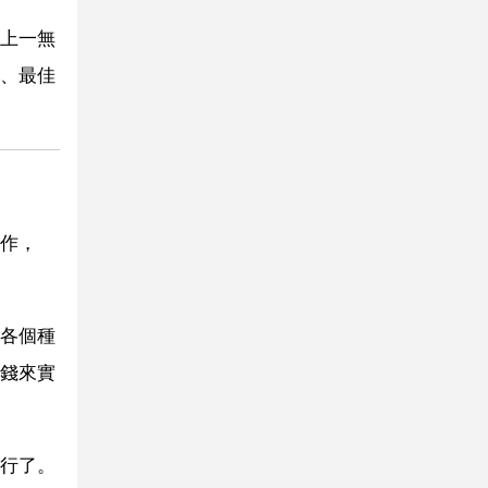
上一無
、最佳
作，
各個種
錢來實
行了。