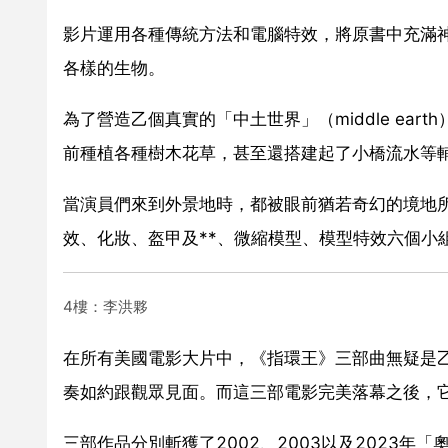
影片運用各種傳統方法和電腦特效，將原書中充滿
各樣的生物。
為了營造乙個真實的「中土世界」（middle ea
前種植各種樹木花草，甚至還搭建起了小橋流水等
當演員們來到外景地時，都被眼前猶若奇幻的境地所
效、化妝、盔甲及**、微縮模型、模型特效六個小
4樓：李洪夥
在所有美國電影大片中，《指環王》三部曲無疑是乙
奏如約跟觀眾見面。而這三部電影完美落幕之後，
三部作品分別斬獲了2002、2003以及2023